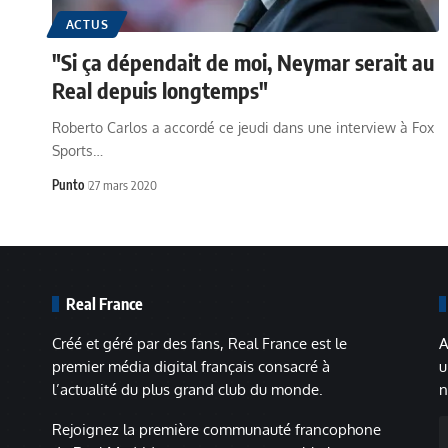
ACTUS
"Si ça dépendait de moi, Neymar serait au
Real depuis longtemps"
Roberto Carlos a accordé ce jeudi dans une interview à Fox
Sports…
Punto
27 mars 2020
Real France
Créé et géré par des fans, Real France est le
A
premier média digital français consacré à
u
l’actualité du plus grand club du monde.
n
A
Rejoignez la première communauté francophone
m