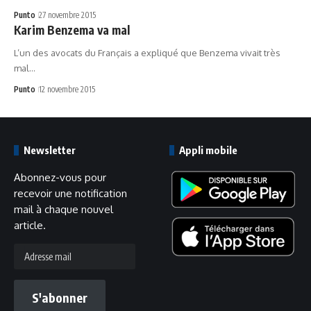
Punto
27 novembre 2015
Karim Benzema va mal
L’un des avocats du Français a expliqué que Benzema vivait très
mal…
Punto
12 novembre 2015
Newsletter
Appli mobile
Abonnez-vous pour
recevoir une notification
mail à chaque nouvel
article.
Adresse
mail
S'abonner