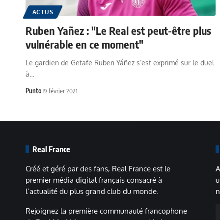
ACTUS
Ruben Yañez : "Le Real est peut-être plus
vulnérable en ce moment"
Le gardien de Getafe Ruben Yáñez s’est exprimé sur le duel
à…
Punto
9 février 2021
Real France
Créé et géré par des fans, Real France est le
A
premier média digital français consacré à
u
l’actualité du plus grand club du monde.
n
A
Rejoignez la première communauté francophone
m