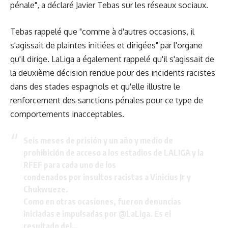
pénale", a déclaré Javier Tebas sur les réseaux sociaux.
Tebas rappelé que "comme à d'autres occasions, il
s'agissait de plaintes initiées et dirigées" par l'organe
qu'il dirige. LaLiga a également rappelé qu'il s'agissait de
la deuxième décision rendue pour des incidents racistes
dans des stades espagnols et qu'elle illustre le
renforcement des sanctions pénales pour ce type de
comportements inacceptables.
Seis meses de prisión y un año y medio de
prohibición de acceso a los estadios de LALIGA y la
RFEF para cada uno de los
condenados por insultos racistas a Vinicius Jr y
Chukwueze.
Como en otras ocasiones, fueron denuncias
iniciadas e impulsadas por
@LaLiga
. Es el
resultado del…