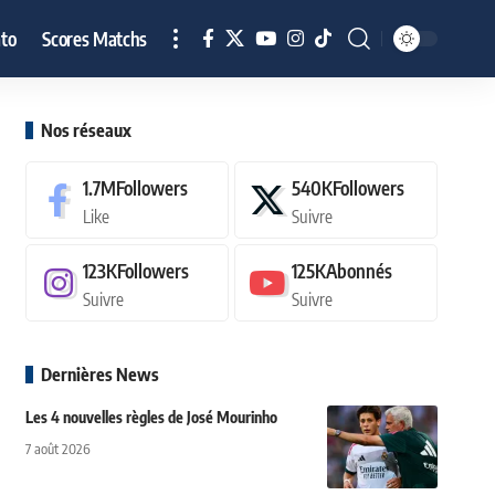
to
Scores Matchs
Nos réseaux
1.7M
Followers
540K
Followers
Like
Suivre
123K
Followers
125K
Abonnés
Suivre
Suivre
Dernières News
Les 4 nouvelles règles de José Mourinho
7 août 2026