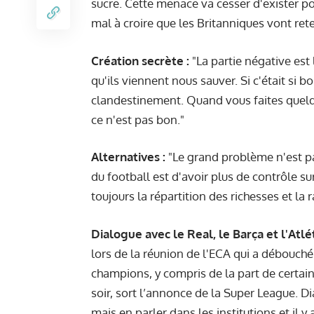
sucre. Cette menace va cesser d'exister p
mal à croire que les Britanniques vont rete
Création secrète :
"La partie négative est
qu'ils viennent nous sauver. Si c'était si bo
clandestinement. Quand vous faites quelq
ce n'est pas bon."
Alternatives :
"Le grand problème n'est p
du football est d'avoir plus de contrôle su
toujours la répartition des richesses et la
Dialogue avec le Real, le Barça et l'Atlét
lors de la réunion de l'ECA qui a débouché
champions, y compris de la part de certai
soir, sort l’annonce de la Super League. D
mais en parler dans les institutions et il y