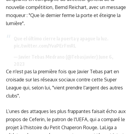
nouvelle compétition, Bernd Reichart, avec un message
moqueur : "Que le dernier ferme la porte et éteigne la
lumière".
Que el último cierre la puerta y apague la luz.
pic.twitter.com/YvaPErFmRL
— Javier Tebas Medrano (@Tebasjavier)
June 6,
2023
Ce n'est pas la première fois que Javier Tebas part en
croisade sur les réseaux sociaux contre cette Super
League qui, selon lui, "vient prendre l'argent des autres
clubs".
L’unes des attaques les plus frappantes faisait écho aux
propos de Ceferin, le patron de l'UEFA, qui a comparé le
projet à l'histoire du Petit Chaperon Rouge. LaLiga a