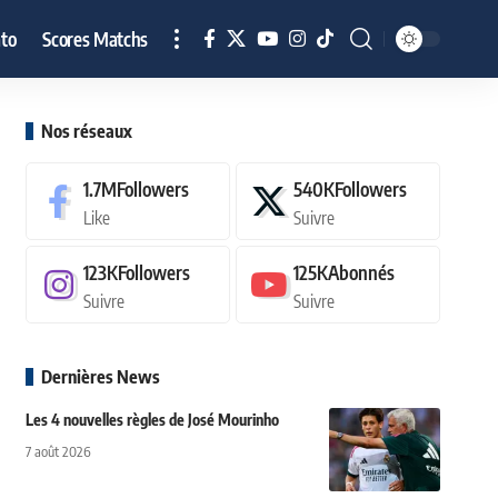
to
Scores Matchs
Nos réseaux
1.7M
Followers
540K
Followers
Like
Suivre
123K
Followers
125K
Abonnés
Suivre
Suivre
Dernières News
Les 4 nouvelles règles de José Mourinho
7 août 2026