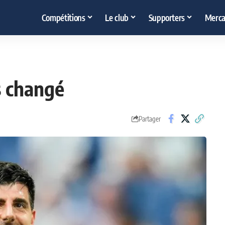
Compétitions
Le club
Supporters
Merca
s changé
Partager