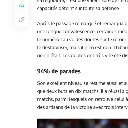
sa régularité, il est une valeur sûre de l’e
capacités déteint sur toute sa défense.
Après le passage remarqué et remarquable 
une longue convalescence, certaines méd
le numéro 1 au vu des doutes sur le retour 
le déstabiliser, mais il n’en est rien. Thib
rien n’était. Les doutes ont très vite été di
94% de parades
Son excellent niveau se résume aussi et surt
que deux buts en dix matchs. Il a réussi à 
matchs, parmi lesquels on retrouve celui 
des artisans de la victoire avec trois inter