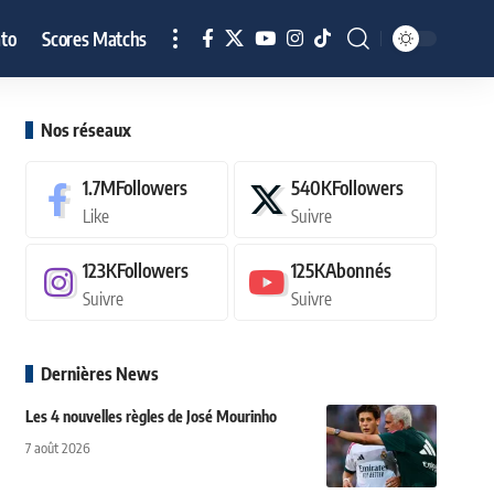
to
Scores Matchs
Nos réseaux
1.7M
Followers
540K
Followers
Like
Suivre
123K
Followers
125K
Abonnés
Suivre
Suivre
Dernières News
Les 4 nouvelles règles de José Mourinho
7 août 2026