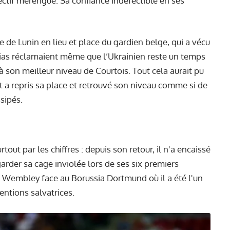
ffectif merengue. Sa confiance indéfectible en ses
de Lunin en lieu et place du gardien belge, qui a vécu
ias réclamaient même que l’Ukrainien reste un temps
à son meilleur niveau de Courtois. Tout cela aurait pu
aut a repris sa place et retrouvé son niveau comme si de
ssipés.
out par les chiffres : depuis son retour, il n'a encaissé
garder sa cage inviolée lors de ses six premiers
à Wembley face au Borussia Dortmund où il a été l'un
ventions salvatrices.