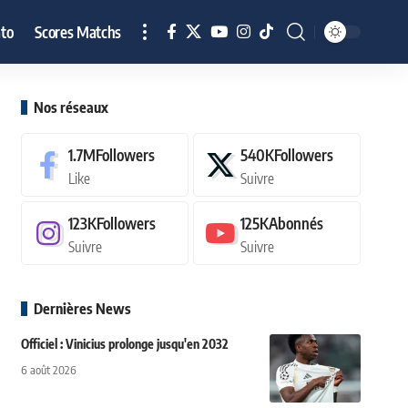
to
Scores Matchs
Nos réseaux
1.7M
Followers
540K
Followers
Like
Suivre
123K
Followers
125K
Abonnés
Suivre
Suivre
Dernières News
Officiel : Vinicius prolonge jusqu'en 2032
6 août 2026