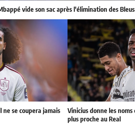
bappé vide son sac après l'élimination des Bleus
il ne se coupera jamais
Vinicius donne les noms d
plus proche au Real