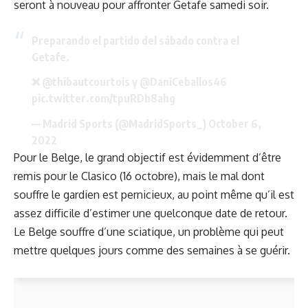
seront à nouveau pour affronter Getafe samedi soir.
Preparando el partido del sábado contra el
Getafe.
❌
@thibautcourtois
y
@DaniCeballos46
pic.twitter.com/tpuRDh8ahg
— Madrid Sports (@MadridSports_)
October 6,
2022
Pour le Belge, le grand objectif est évidemment d’être
remis pour le Clasico (16 octobre), mais le mal dont
souffre le gardien est pernicieux, au point même qu’il est
assez difficile d’estimer une quelconque date de retour.
Le Belge souffre d’une sciatique, un problème qui peut
mettre quelques jours comme des semaines à se guérir.