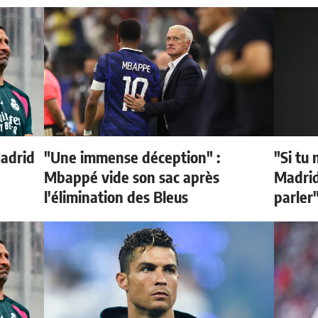
Madrid
"Une immense déception" :
"Si tu 
Mbappé vide son sac après
Madrid 
l'élimination des Bleus
parler