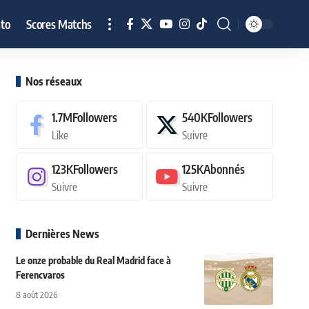
to
Scores Matchs
Nos réseaux
1.7M
Followers
540K
Followers
Like
Suivre
123K
Followers
125K
Abonnés
Suivre
Suivre
Dernières News
Le onze probable du Real Madrid face à
Ferencvaros
8 août 2026