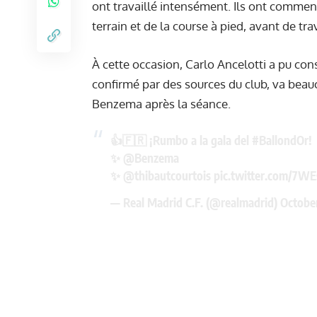
ont travaillé intensément. Ils ont commen
terrain et de la course à pied, avant de tra
À cette occasion, Carlo Ancelotti a pu co
confirmé par des sources du club, va beau
Benzema après la séance.
👍🇫🇷 ¡Rumbo a la gala del
#BallondOr
!
✨
@Benzema
✨
@thibautcourtois
pic.twitter.com/7W
— Real Madrid C.F. (@realmadrid)
October