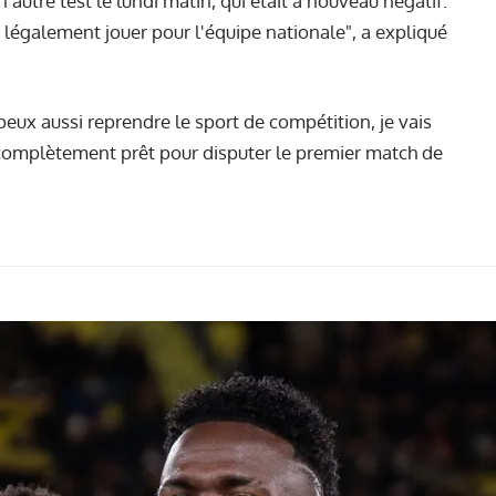
un autre test le lundi matin, qui était à nouveau négatif.
 légalement jouer pour l'équipe nationale", a expliqué
peux aussi reprendre le sport de compétition, je vais
ait complètement prêt pour disputer le premier match de