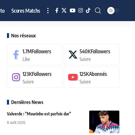
to
Scores Matchs
Nos réseaux
1.7M
Followers
540K
Followers
Like
Suivre
123K
Followers
125K
Abonnés
Suivre
Suivre
Dernières News
Valverde : "Mourinho est parfois dur"
8 août 2026