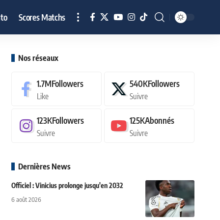
to
Scores Matchs
Nos réseaux
1.7M
Followers
540K
Followers
Like
Suivre
123K
Followers
125K
Abonnés
Suivre
Suivre
Dernières News
Officiel : Vinicius prolonge jusqu'en 2032
6 août 2026