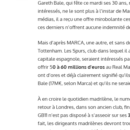
Gareth Bale, qui fête ce mardi ses 30 ans, 
intéressés, ne le sont plus à l'instar de 
médias, il a reçu
une offre mirobolante
ces
ces derniers n'offrent aucune indemnité d
Mais d'après MARCA, une autre, et sans dou
Tottenham. Les Spurs, club dans lequel il 
capitale espagnole, seraient intéressés par
offrir 5
0 à 60 millions d'euros
au Real Mad
ont d'ores et déjà clairement signifié qu'
Bale (17M€, selon Marca) et qu'ils ne serai
À en croire le quotidien madrilène, le num
retour à Londres, dans son ancien club, fi
GB11 n'est pas disposé à s'asseoir sur ses
fait, les dirigeants madrilènes devront tro