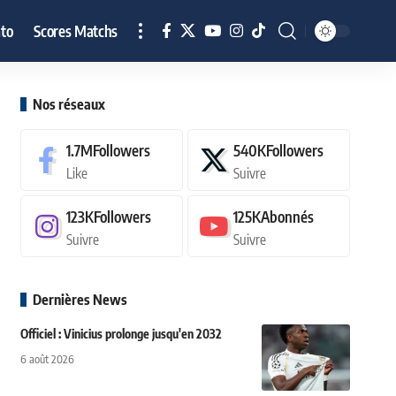
to
Scores Matchs
Nos réseaux
1.7M
Followers
540K
Followers
Like
Suivre
123K
Followers
125K
Abonnés
Suivre
Suivre
Dernières News
Officiel : Vinicius prolonge jusqu'en 2032
6 août 2026