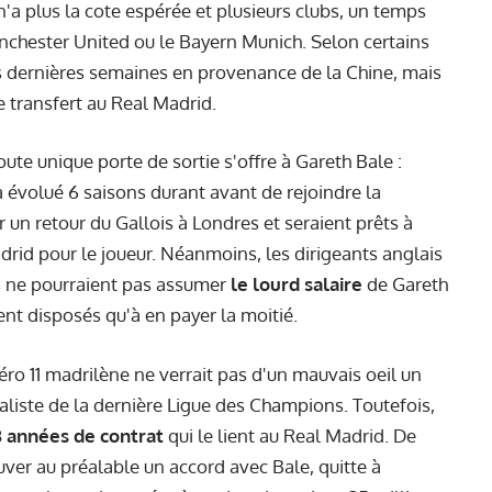
n'a plus la cote espérée et plusieurs clubs, un temps
Manchester United ou le Bayern Munich. Selon certains
 dernières semaines en provenance de la Chine, mais
e transfert au Real Madrid.
te unique porte de sortie s'offre à Gareth Bale :
a évolué 6 saisons durant avant de rejoindre la
 un retour du Gallois à Londres et seraient prêts à
rid pour le joueur. Néanmoins, les dirigeants anglais
ils ne pourraient pas assumer
le lourd salaire
de Gareth
ent disposés qu'à en payer la moitié.
éro 11 madrilène ne verrait pas d'un mauvais oeil un
naliste de la dernière Ligue des Champions. Toutefois,
3 années de contrat
qui le lient au Real Madrid. De
uver au préalable un accord avec Bale, quitte à