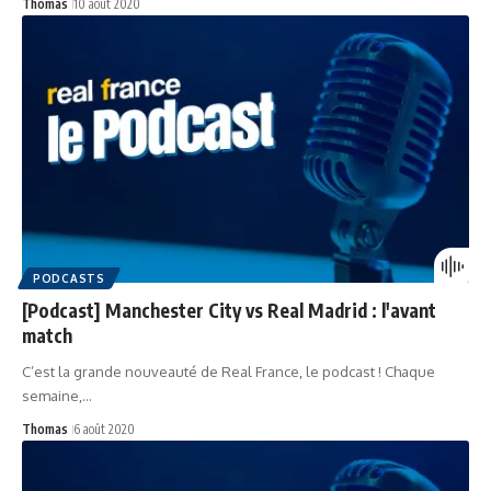
Thomas
10 août 2020
PODCASTS
[Podcast] Manchester City vs Real Madrid : l'avant
match
C’est la grande nouveauté de Real France, le podcast ! Chaque
semaine,…
Thomas
6 août 2020