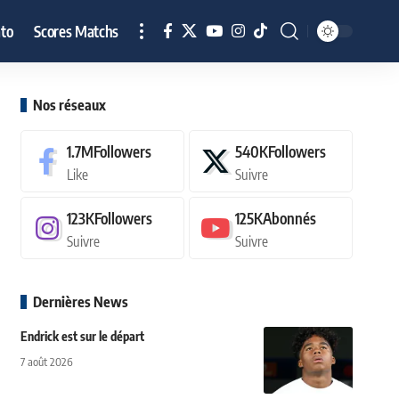
to
Scores Matchs
Nos réseaux
1.7M
Followers
540K
Followers
Like
Suivre
123K
Followers
125K
Abonnés
Suivre
Suivre
Dernières News
Endrick est sur le départ
7 août 2026