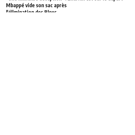
Mbappé vide son sac après
l'élimination des Bleus
3 nouveaux renforts pour
Le Real Madrid établit un
Mourinho
nouveau record à 189
millions d'euros