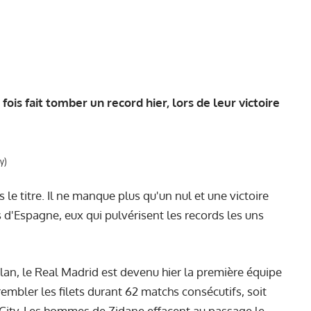
is fait tomber un record hier, lors de leur victoire
y)
le titre. Il ne manque plus qu'un nul et une victoire
'Espagne, eux qui pulvérisent les records les uns
illan, le Real Madrid est devenu hier la première équipe
trembler les filets durant 62 matchs consécutifs, soit
 City. Les hommes de Zidane effacent au passage le