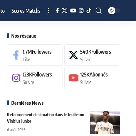
to
Scores Matchs
Nos réseaux
1.7M
Followers
540K
Followers
Like
Suivre
123K
Followers
125K
Abonnés
Suivre
Suivre
Dernières News
Retournement de situation dans le feuilleton
Vinicius Junior
6 août 2026