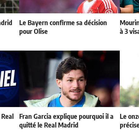
adrid
Le Bayern confirme sa décision
Mourin
pour Olise
à 3 vi
u Real
Fran Garcia explique pourquoi il a
Le onz
quitté le Real Madrid
précis