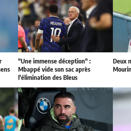
r
"Une immense déception" :
Deux n
sens
Mbappé vide son sac après
Mouri
l'élimination des Bleus