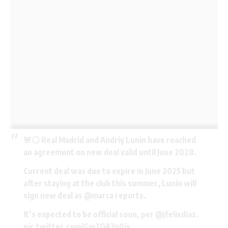
🚨⚪️ Real Madrid and Andriy Lunin have reached
an agreement on new deal valid until June 2028.
Current deal was due to expire in June 2025 but
after staying at the club this summer, Lunin will
sign new deal as
@marca
reports.
It’s expected to be official soon, per
@jfelixdiaz
.
pic.twitter.com/Gm7OA3n0jx