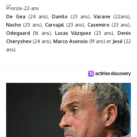
De Gea
(24 ans),
Danilo
(23 ans),
Varane
(22ans),
Nacho
(25 ans),
Carvajal
(23 ans),
Casemiro
(23 ans),
Odegaard
(16 ans),
Lucas
Vázquez
(23 ans),
Denis
Cheryshev
(24 ans),
Marco
Asensio
(19 ans) et
Jesé
(22
ans).