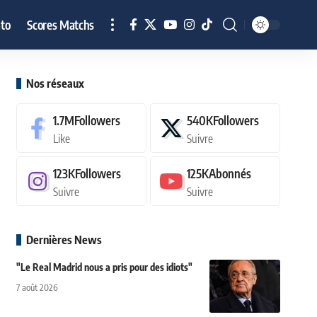
to
Scores Matchs
Nos réseaux
1.7M
Followers
540K
Followers
Like
Suivre
123K
Followers
125K
Abonnés
Suivre
Suivre
Dernières News
"Le Real Madrid nous a pris pour des idiots"
7 août 2026