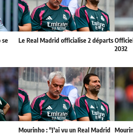
 se
Le Real Madrid officialise 2 départs
Officie
2032
Mourinho : "J’ai vu un Real Madrid
Mourin