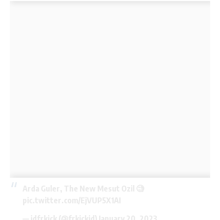
Arda Guler, The New Mesut Ozil 🧐
pic.twitter.com/EjVUP5X1AI
— idfrkick (@frkickid)
January 20, 2023