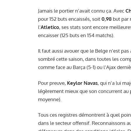
Jamais le portier n'avait connu ça. Avec
Ch
pour 152 buts encaissés, soit
0,98
but par 
l'
Atletico
, ses stats sont encore meilleure
encaisser (125 buts en 154 matchs).
Il faut aussi avouer que le Belge n'est pa
sombré cette saison, dans toutes les comp
comme face au Barça (5-1) ou l'Ajax derniè
Pour preuve,
Keylor Navas
, qui n'a lui m
légèrement mieux que son concurrent au po
moyenne).
Tous ces registres démontrent à quel point
dans le secteur offensif. Reconnaissons au