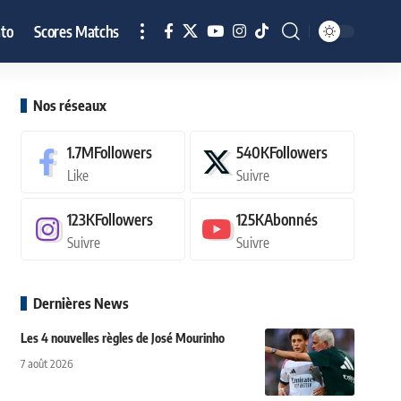
to
Scores Matchs
Nos réseaux
1.7M
Followers
540K
Followers
Like
Suivre
123K
Followers
125K
Abonnés
Suivre
Suivre
Dernières News
Les 4 nouvelles règles de José Mourinho
7 août 2026