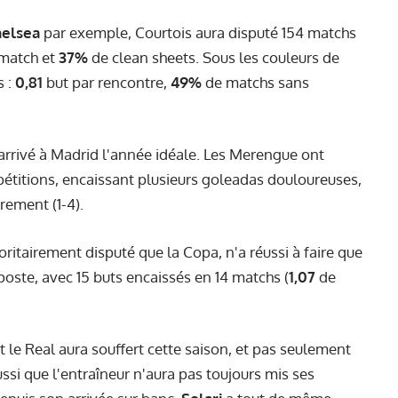
elsea
par exemple, Courtois aura disputé 154 matchs
match et
37%
de clean sheets. Sous les couleurs de
s :
0,81
but par rencontre,
49%
de matchs sans
s arrivé à Madrid l'année idéale. Les Merengue ont
étitions, encaissant plusieurs goleadas douloureuses,
rement (1-4).
ajoritairement disputé que la Copa, n'a réussi à faire que
ste, avec 15 buts encaissés en 14 matchs (
1,07
de
 le Real aura souffert cette saison, et pas seulement
ssi que l'entraîneur n'aura pas toujours mis ses