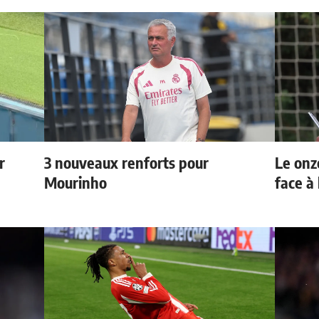
r
3 nouveaux renforts pour
Le onz
Mourinho
face à 