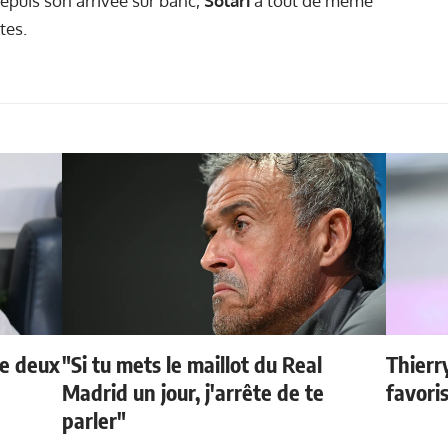
epuis son arrivée sur banc,
Solari
a tout de même
tes.
de deux
"Si tu mets le maillot du Real
Thierr
Madrid un jour, j'arrête de te
favori
parler"