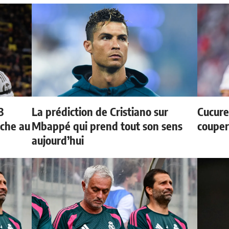
3
La prédiction de Cristiano sur
Cucurel
oche au
Mbappé qui prend tout son sens
couper
aujourd’hui