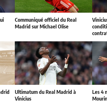
ui
Communiqué officiel du Real
Vinici
Madrid sur Michael Olise
condit
contra
adrid
Ultimatum du Real Madrid à
Les 4 
Vinicius
Mouri