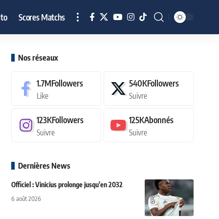
to
Scores Matchs
Nos réseaux
1.7M
Followers
540K
Followers
Like
Suivre
123K
Followers
125K
Abonnés
Suivre
Suivre
Dernières News
Officiel : Vinicius prolonge jusqu'en 2032
6 août 2026