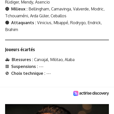
Rüdiger, Mendy, Asencio
🔵 Milieux :
Bellingham, Camavinga, Valverde, Modric,
Tchouaméni, Arda Güler, Ceballos
🟢 Attaquants :
Vinicius, Mbappé, Rodrygo, Endrick,
Brahim
Joueurs écartés
🚑
Blessures :
Carvajal, Militao, Alaba
🟥
Suspensions :
---
🚫
Choix technique :
---