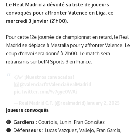
Le Real Madrid a dévoilé sa liste de joueurs
convoqués pour affronter Valence en Liga, ce
mercredi 3 janvier (21h00).
Pour cette 12e journée de championnat en retard, le Real
Madrid se déplace à Mestalla pour y affronter Valence. Le
coup d'envoi sera donné à 21h00. Le match sera
retransmis sur beIN Sports 3 en France.
📋✅ ¡Nuestros convocados!
🆚
@valenciacf
#ValenciaRealMadrid
pic.twitter.com/Yv7gye0WAj
— Real Madrid C.F. (@realmadrid)
January 2, 2025
Joueurs convoqués
🔴 Gardiens :
Courtois, Lunin, Fran González
🟠 Défenseurs :
Lucas Vazquez, Vallejo, Fran Garcia,