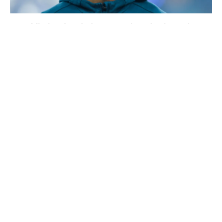
La prédiction de Cristiano sur Mbappé qui prend tout
son sens aujourd’hui
Mourinho bloque le départ de deux joueurs