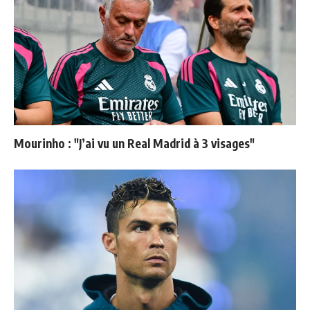
Mourinho : "J’ai vu un Real Madrid à 3 visages"