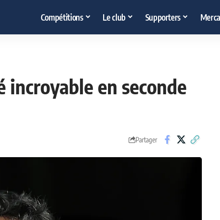
Compétitions
Le club
Supporters
Merca
té incroyable en seconde
Partager