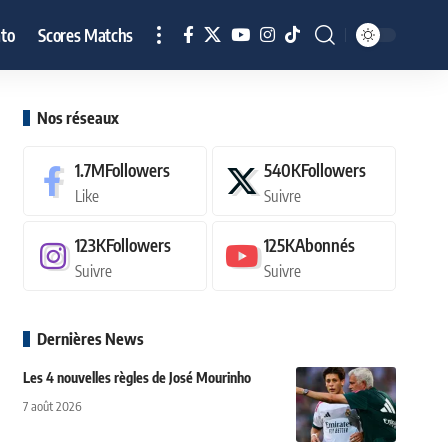
to
Scores Matchs
Nos réseaux
1.7M
Followers
540K
Followers
Like
Suivre
123K
Followers
125K
Abonnés
Suivre
Suivre
Dernières News
Les 4 nouvelles règles de José Mourinho
7 août 2026