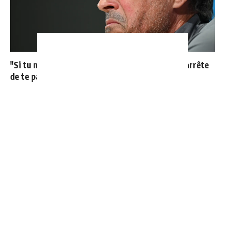
"Si tu mets le maillot du Real Madrid un jour, j'arrête
de te parler"
"Une immense déception" : Mbappé vide son sac après