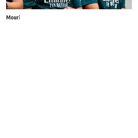
Mourinho : "J’ai vu un Real Madrid à 3 visages"
Endrick est sur le départ