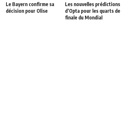
Le Bayern confirme sa
Les nouvelles prédictions
décision pour Olise
d’Opta pour les quarts de
finale du Mondial
Courtois raconte sa sortie
La prédiction de Cristiano
face à l'Espagne : "Je
sur Mbappé qui prend tout
voulais continuer"
son sens aujourd’hui