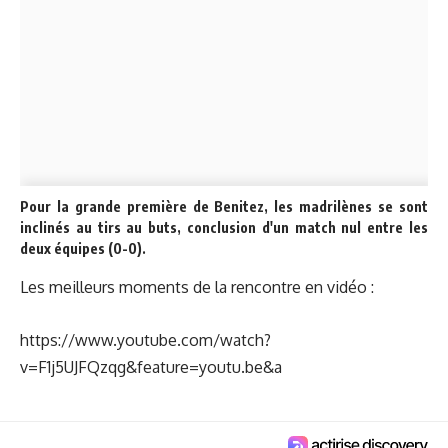
Pour la grande première de Benitez, les madrilènes se sont
inclinés au tirs au buts, conclusion d'un match nul entre les
deux équipes (0-0).
Les meilleurs moments de la rencontre en vidéo :
https://www.youtube.com/watch?
v=F1j5UJFQzqg&feature=youtu.be&a