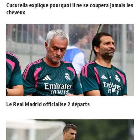
Cucurella explique pourquoi il ne se coupera jamais les
cheveux
Le Real Madrid officialise 2 départs