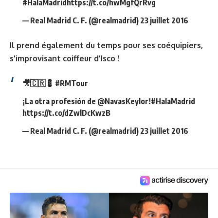
#HalaMadrid
https://t.co/hwMgfQrRvg
— Real Madrid C. F. (@realmadrid)
23 juillet 2016
Il prend également du temps pour ses coéquipiers,
s'improvisant coiffeur d'Isco !
🎥🇨🇷💈
#RMTour
¡La otra profesión de
@NavasKeylor
!
#HalaMadrid
https://t.co/dZwlDcKwzB
— Real Madrid C. F. (@realmadrid)
23 juillet 2016