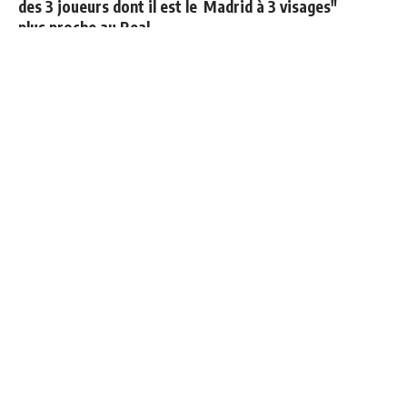
des 3 joueurs dont il est le
Madrid à 3 visages"
plus proche au Real
Officiel : Carlos Espi signe
Ballon d'Or 2026 : ce détail
au Real Madrid
qui change tout pour
Mbappé