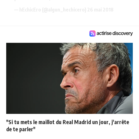
— hEchicEro (@algun_hechicero)
26 mai 2018
"Si tu mets le maillot du Real Madrid un jour, j'arrête
de te parler"