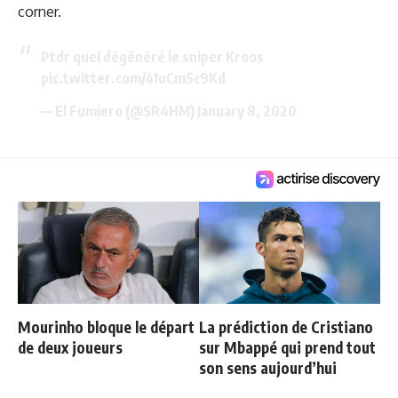
corner.
Ptdr quel dégénéré le sniper Kroos
pic.twitter.com/41oCmSc9Kd
— El Fumiero (@SR4HM)
January 8, 2020
Mourinho bloque le départ
La prédiction de Cristiano
de deux joueurs
sur Mbappé qui prend tout
son sens aujourd’hui