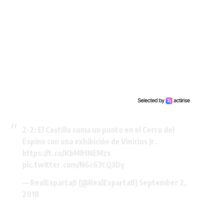
2-2: El Castilla suma un punto en el Cerro del
Espino con una exhibición de Vinicius Jr.
https://t.co/KbMlHNEMzs
pic.twitter.com/N6c63CQ3Dy
— RealEspartaβ (@RealEspartaB)
September 2,
2018