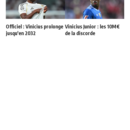
Officiel : Vinicius prolonge
Vinicius Junior : les 10M€
jusqu'en 2032
de la discorde
Mourinho refuse de
"Une immense déception" :
revivre le même scénario
Mbappé vide son sac après
l'élimination des Bleus