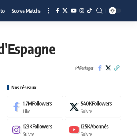
to
Scores Matchs
 d'Espagne
Partager
Nos réseaux
1.7M
Followers
540K
Followers
Like
Suivre
123K
Followers
125K
Abonnés
Suivre
Suivre