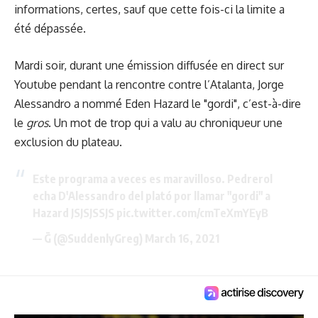
informations, certes, sauf que cette fois-ci la limite a
été dépassée.
Mardi soir, durant une émission diffusée en direct sur
Youtube pendant la rencontre contre l’Atalanta, Jorge
Alessandro a nommé Eden Hazard le "gordi", c’est-à-dire
le
gros
. Un mot de trop qui a valu au chroniqueur une
exclusion du plateau.
Este programa a veces es maravilloso. Pedrerol
echa D'Alessandro del plató por llamar "gordi" a
Hazard JSJSJSSJS
pic.twitter.com/cmTeXmYEyB
— Ḡ (@SuddenlyGreg)
March 16, 2021