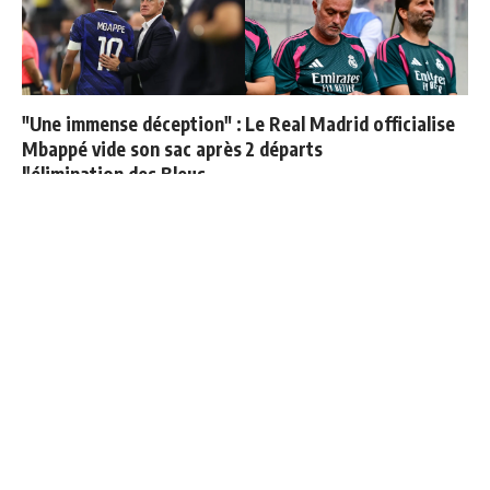
"Une immense déception" :
Le Real Madrid officialise
Mbappé vide son sac après
2 départs
l'élimination des Bleus
Diomandé titulaire
Les 4 nouvelles règles de
: Mourinho va devoir
José Mourinho