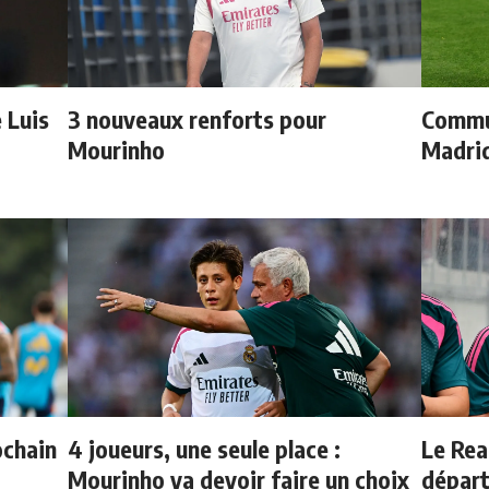
e Luis
3 nouveaux renforts pour
Commun
Mourinho
Madrid
ochain
4 joueurs, une seule place :
Le Rea
Mourinho va devoir faire un choix
dépar