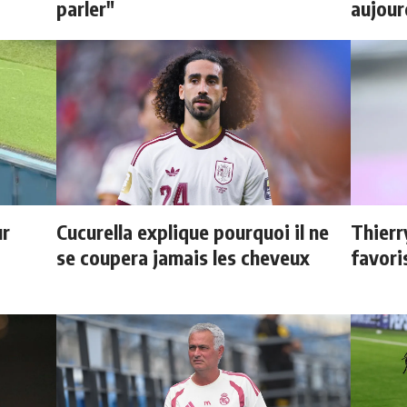
parler"
aujour
ur
Cucurella explique pourquoi il ne
Thierr
se coupera jamais les cheveux
favori