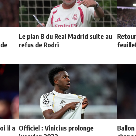
Le plan B du Real Madrid suite au
Retour
 de
refus de Rodri
feuille
i il a
Officiel : Vinicius prolonge
Ballon 