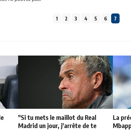
1
2
3
4
5
6
7
de
"Si tu mets le maillot du Real
La pré
Madrid un jour, j'arrête de te
Mbappé