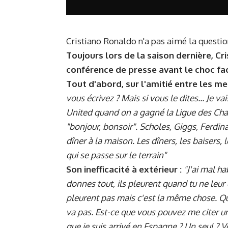
Cristiano Ronaldo n'a pas aimé la question
Toujours lors de la saison dernière, Cr
conférence de presse avant le choc fac
Tout d'abord, sur l'amitié entre les m
vous écrivez ? Mais si vous le dites... Je
United quand on a gagné la Ligue des Champ
"bonjour, bonsoir". Scholes, Giggs, Ferdin
dîner à la maison. Les dîners, les baisers, 
qui se passe sur le terrain"
Son inefficacité à extérieur :
"J'ai mal h
donnes tout, ils pleurent quand tu ne leur 
pleurent pas mais c'est la même chose. Qu
va pas. Est-ce que vous pouvez me citer un
que je suis arrivé en Espagne ? Un seul ? 