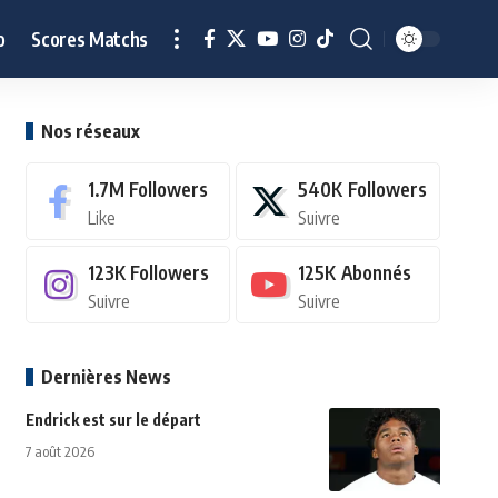
o
Scores Matchs
Nos réseaux
1.7M
Followers
540K
Followers
Like
Suivre
123K
Followers
125K
Abonnés
Suivre
Suivre
Dernières News
Endrick est sur le départ
7 août 2026