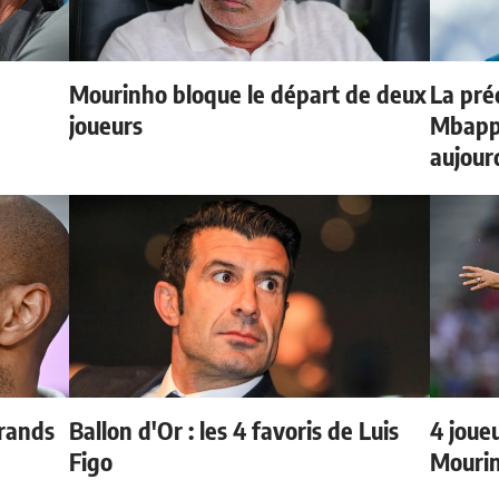
Mourinho bloque le départ de deux
La préd
e
joueurs
Mbappé
aujour
grands
Ballon d'Or : les 4 favoris de Luis
4 joueu
Figo
Mourin