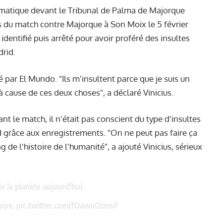
lématique devant le Tribunal de Palma de Majorque
ors du match contre Majorque à Son Moix le 5 février
identifié puis arrêté pour avoir proféré des insultes
drid.
 par El Mundo. "Ils m'insultent parce que je suis un
 à cause de ces deux choses", a déclaré Vinicius.
t le match, il n'était pas conscient du type d'insultes
ard grâce aux enregistrements. "On ne peut pas faire ça
g de l'histoire de l'humanité", a ajouté Vinicius, sérieux
 de la planète aujourd'hui.
rope.
pic.twitter.com/fOawuOzmoF