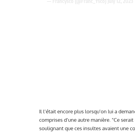
— Francysco (@Franc_Ysco)
July 12, 2023
Il l'était encore plus lorsqu'on lui a dema
comprises d'une autre manière. "Ce serait à
soulignant que ces insultes avaient une co