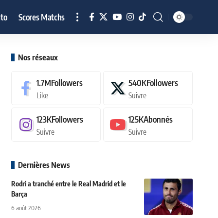
to
Scores Matchs
Nos réseaux
1.7M
Followers
540K
Followers
Like
Suivre
123K
Followers
125K
Abonnés
Suivre
Suivre
Dernières News
Rodri a tranché entre le Real Madrid et le
Barça
6 août 2026