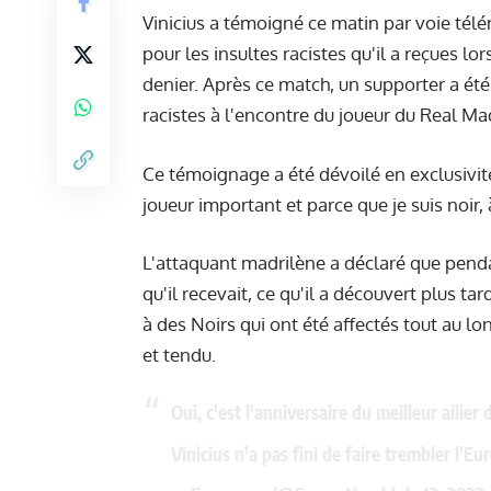
Vinicius a témoigné ce matin par voie té
pour les insultes racistes qu'il a reçues l
denier. Après ce match, un supporter a été 
racistes à l'encontre du joueur du Real Ma
Ce témoignage a été dévoilé en exclusivité
joueur important et parce que je suis noir,
L'attaquant madrilène a déclaré que pendan
qu'il recevait, ce qu'il a découvert plus t
à des Noirs qui ont été affectés tout au lon
et tendu.
Oui, c'est l'anniversaire du meilleur ailier
Vinicius n'a pas fini de faire trembler l'Eu