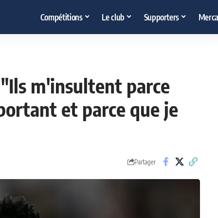
Compétitions
Le club
Supporters
Merca
 "Ils m'insultent parce
portant et parce que je
Partager