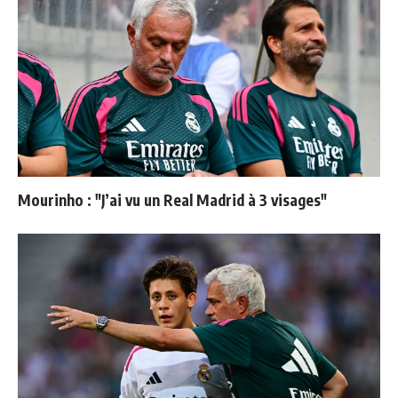
Mourinho : "J’ai vu un Real Madrid à 3 visages"