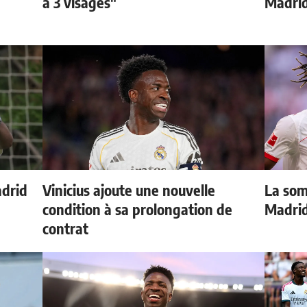
à 3 visages"
Madri
adrid
Vinicius ajoute une nouvelle
La som
condition à sa prolongation de
Madri
contrat