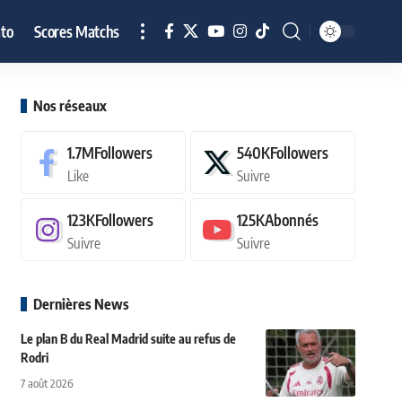
to
Scores Matchs
Nos réseaux
1.7M
Followers
540K
Followers
Like
Suivre
123K
Followers
125K
Abonnés
Suivre
Suivre
Dernières News
Le plan B du Real Madrid suite au refus de
Rodri
7 août 2026