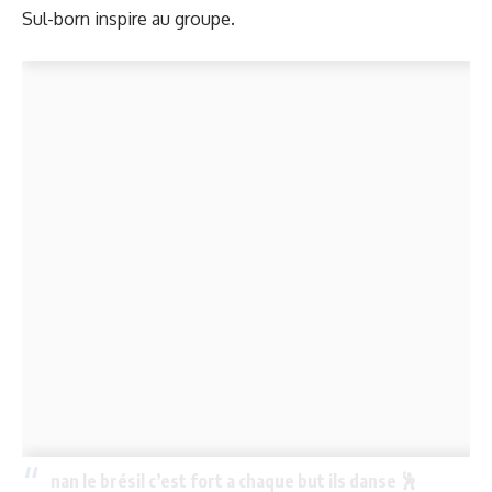
Sul-born inspire au groupe.
nan le brésil c’est fort a chaque but ils danse 🕺