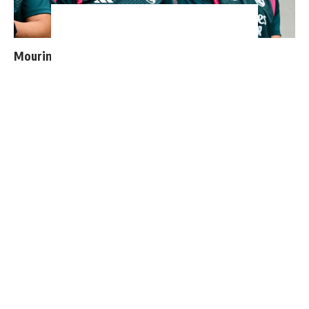
Mourinho : "J’ai vu un Real Madrid à 3 visages"
Ballon d'Or : les 4 favoris de Luis Figo