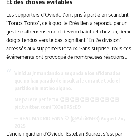
Et des choses évitables
Les supporters d’Oviedo l’ont pris à partie en scandant
"Tonto, Tonto", ce à quoi le Brésilien a répondu par un
geste malheureusement devenu habituel chez lui, deux
doigts tendus vers le bas, signifiant "En 2e division"
adressés aux supporters locaux. Sans surprise, tous ces
événements ont provoqué de nombreuses réactions..
Vinícius Jr mandando a segunda a los aficionados
que no han parado de insultarle durante todo el
partido sin motivo alguno.
Me parece perfecto 👏🏻👏🏻👏🏻👏🏻👏🏻👏🏻
pic.twitter.com/FXOu0RScB9
— REAL MADRID FANS 🤍 (@AdriRM33)
August 24,
2025
L'ancien gardien d'Oviedo, Esteban Suarez, s’est par