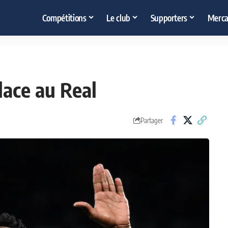
Compétitions
Le club
Supporters
Merca
lace au Real
Partager