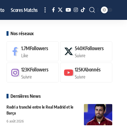
to
Scores Matchs
Nos réseaux
1.7M
Followers
540K
Followers
Like
Suivre
123K
Followers
125K
Abonnés
Suivre
Suivre
Dernières News
Rodri a tranché entre le Real Madrid et le
Barça
6 août 2026