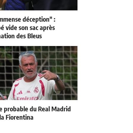
mmense déception" :
 vide son sac après
nation des Bleus
e probable du Real Madrid
la Fiorentina