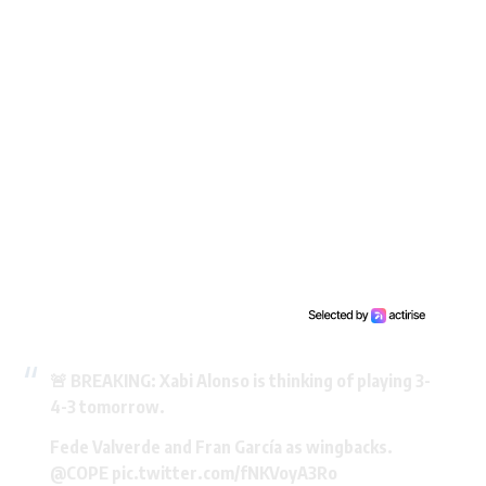
🚨 BREAKING: Xabi Alonso is thinking of playing 3-
4-3 tomorrow.
Fede Valverde and Fran García as wingbacks.
@COPE
pic.twitter.com/fNKVoyA3Ro