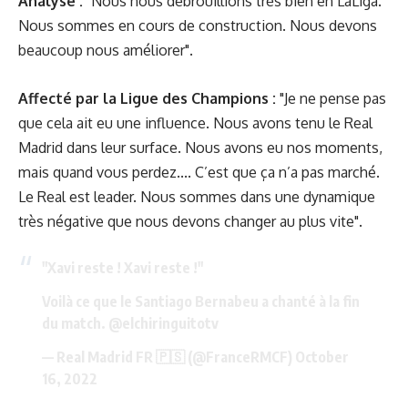
Analyse :
"Nous nous débrouillions très bien en LaLiga.
Nous sommes en cours de construction. Nous devons
beaucoup nous améliorer".
Affecté par la Ligue des Champions :
"Je ne pense pas
que cela ait eu une influence. Nous avons tenu le Real
Madrid dans leur surface. Nous avons eu nos moments,
mais quand vous perdez.... C’est que ça n’a pas marché.
Le Real est leader. Nous sommes dans une dynamique
très négative que nous devons changer au plus vite".
"Xavi reste ! Xavi reste !"
Voilà ce que le Santiago Bernabeu a chanté à la fin
du match.
@elchiringuitotv
— Real Madrid FR 🇵🇸 (@FranceRMCF)
October
16, 2022