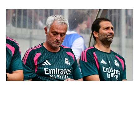
Mourinho : "J’ai vu un Real Madrid à 3 visages"