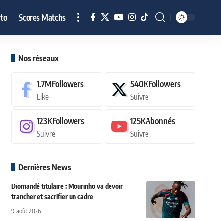
to
Scores Matchs
Nos réseaux
1.7M
Followers
540K
Followers
Like
Suivre
123K
Followers
125K
Abonnés
Suivre
Suivre
Dernières News
Diomandé titulaire : Mourinho va devoir
trancher et sacrifier un cadre
9 août 2026