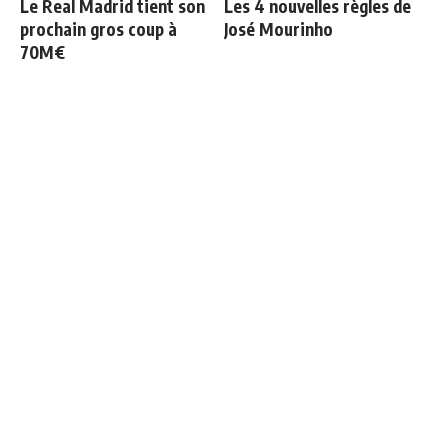
Le Real Madrid tient son
Les 4 nouvelles règles de
prochain gros coup à
José Mourinho
70M€
Le Real Madrid officialise
Le Real Madrid établit un
2 départs
nouveau record à 189
millions d'euros